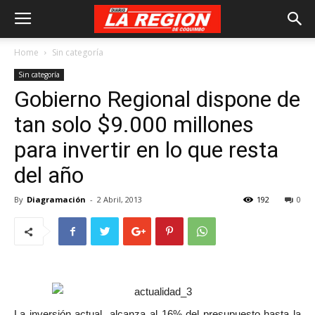
Home
Sin categoría
Sin categoría
Gobierno Regional dispone de
tan solo $9.000 millones
para invertir en lo que resta
del año
By
Diagramación
-
2 Abril, 2013
192
0
La inversión actual alcanza al 16% del presupuesto hasta la