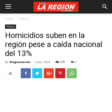
Home
Policial
Policial
Homicidios suben en la
región pese a caída nacional
del 13%
By
Diagramación
-
7 Julio, 2026
279
0