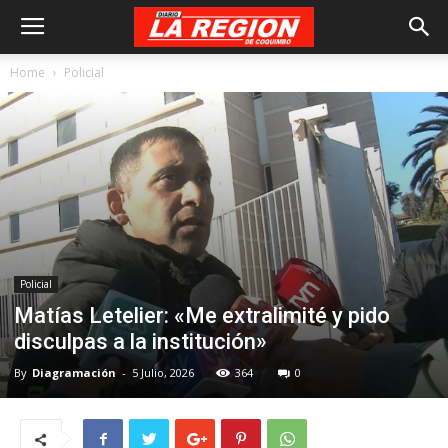
Home
Policial
Policial
Matías Letelier: «Me extralimité y pido
disculpas a la institución»
By
Diagramación
-
5 Julio, 2026
364
0