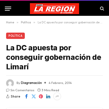
Home
»
Política
»
La DC apuesta por conseguir gobernación de Limarí
POLÍTICA
La DC apuesta por
conseguir gobernación de
Limarí
By
Diagramación
4 Febrero, 2014
Sin Comentarios
3 Mins Read
Share