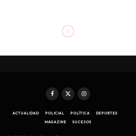
POLÍTICA
Fuenzalida: «La
Presidenta eligió a una
gran mujer, profesional,
para bien de toda la
región»
By
Diagramación
4 Febrero, 2014