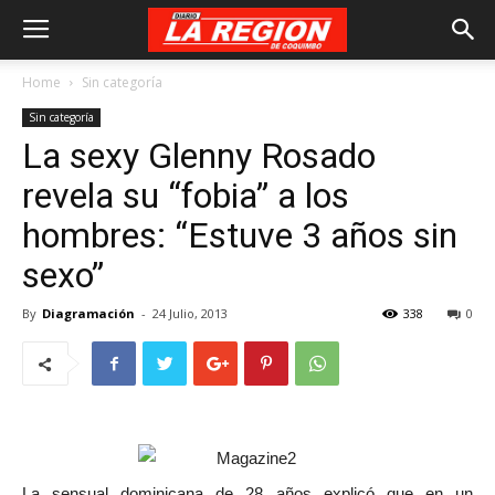
Home
Sin categoría
Sin categoría
La sexy Glenny Rosado
revela su “fobia” a los
hombres: “Estuve 3 años sin
sexo”
By
Diagramación
-
24 Julio, 2013
338
0
La sensual dominicana de 28 años explicó que en un