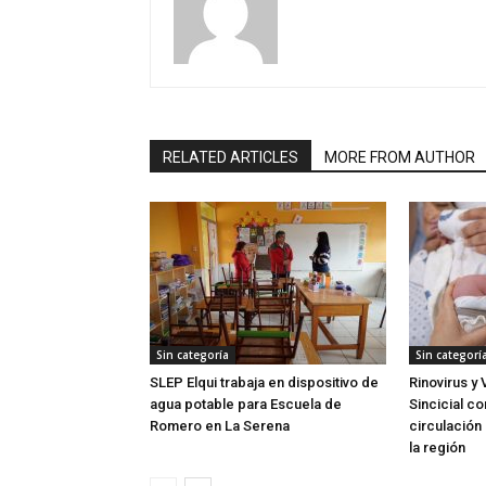
RELATED ARTICLES
MORE FROM AUTHOR
Sin categoría
Sin categorí
SLEP Elqui trabaja en dispositivo de
Rinovirus y 
agua potable para Escuela de
Sincicial c
Romero en La Serena
circulación 
la región