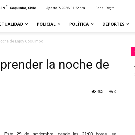
C
12.9
Agosto 7, 2026, 11:52 am
Papel Digital
Coquimbo, Chile
CTUALIDAD
POLICIAL
POLÍTICA
DEPORTES
a noche de Enjoy Coquimbo
 prender la noche de
482
0
Este 29 de noviembre, desde las 21:00 horas, se