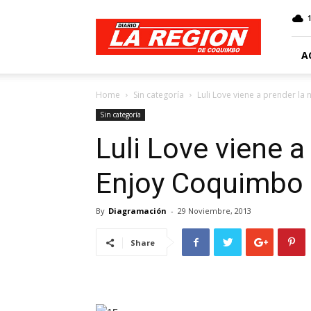
Web
Diario
La
Región
A
Home
Sin categoría
Luli Love viene a prender l
Sin categoría
Luli Love viene a
Enjoy Coquimbo
By
Diagramación
-
29 Noviembre, 2013
Share