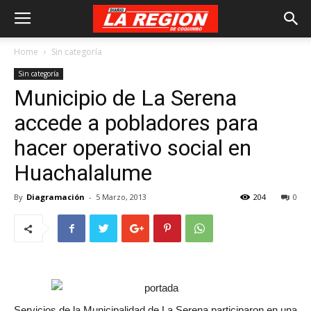
Home
Sin categoría
Sin categoría
Municipio de La Serena
accede a pobladores para
hacer operativo social en
Huachalalume
By
Diagramación
-
5 Marzo, 2013
204
0
Servicios de la Municipalidad de La Serena participaron en una