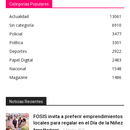
Categorías Populares
Actualidad
13061
Sin categoría
6910
Policial
3477
Política
3301
Deportes
2922
Papel Digital
2483
Nacional
1548
Magazine
1486
Noticias Recientes
FOSIS invita a preferir emprendimientos
locales para regalar en el Día de la Niñez
Rene Martinez
-
6 Agosto, 2026