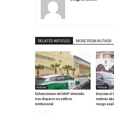
RELATED ARTICLES
MORE FROM AUTHOR
Policial
Policial
Exfuncionario del MOP detenido
Evacúan el 
tras disparos en edificio
maletas ab
institucional
riesgo expl