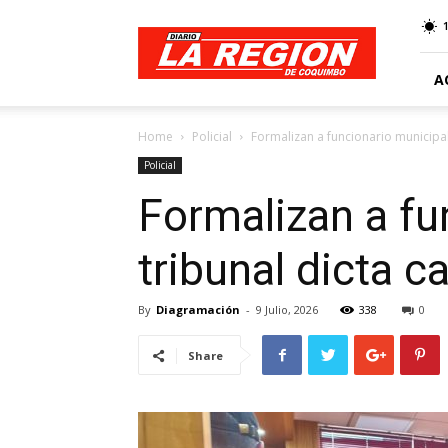
Web
Diario
La
Región
A
Home
Policial
Formalizan a funcionario municipal 
Policial
Formalizan a fu
tribunal dicta 
By
Diagramación
-
9 Julio, 2026
338
0
Share