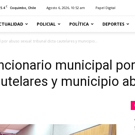
C
15.4
Agosto 6, 2026, 10:52 am
Papel Digital
Coquimbo, Chile
CTUALIDAD
POLICIAL
POLÍTICA
DEPORTES
por abuso sexual: tribunal dicta cautelares y municipio...
ncionario municipal por
cautelares y municipio 