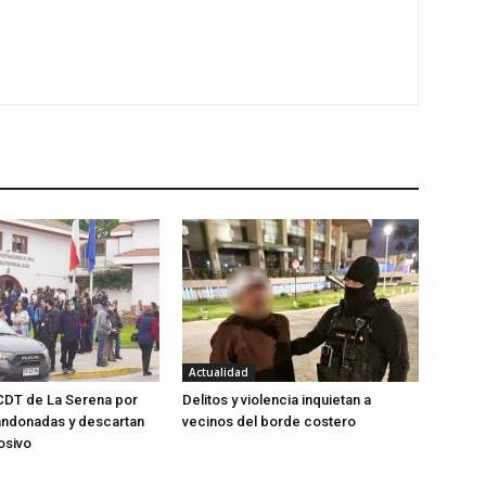
Actualidad
CDT de La Serena por
Delitos y violencia inquietan a
andonadas y descartan
vecinos del borde costero
osivo