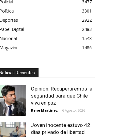
Policial
3477
Política
3301
Deportes
2922
Papel Digital
2483
Nacional
1548
Magazine
1486
Noticias Recientes
Opinión: Recuperaremos la
seguridad para que Chile
viva en paz
Rene Martinez
-
6 Agosto, 2026
Joven inocente estuvo 42
días privado de libertad