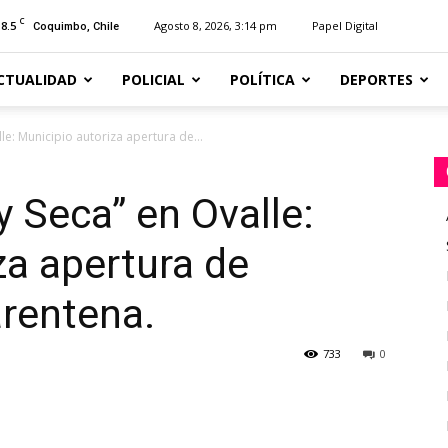
C
18.5
Agosto 8, 2026, 3:14 pm
Papel Digital
Coquimbo, Chile
CTUALIDAD
POLICIAL
POLÍTICA
DEPORTES
le: Municipio autoriza apertura de...
y Seca” en Ovalle:
za apertura de
arentena.
733
0