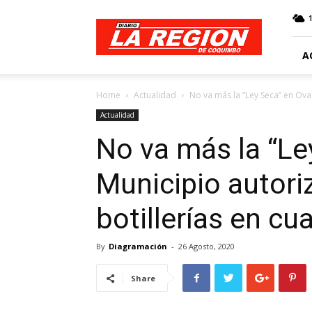
Web
Diario
La
Región
A
Home
Actualidad
No va más la “Ley Seca” en Oval
Actualidad
No va más la “Le
Municipio autori
botillerías en cu
By
Diagramación
-
26 Agosto, 2020
Share