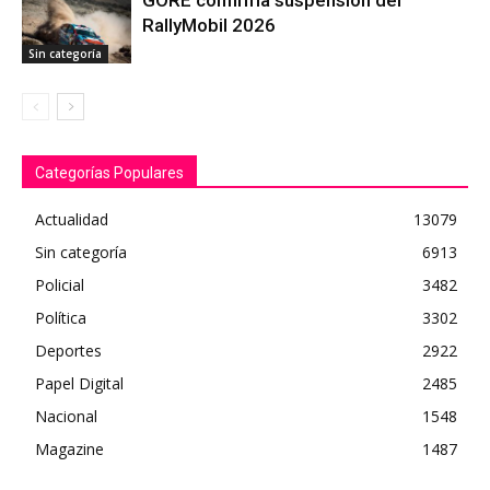
GORE confirma suspensión del
RallyMobil 2026
Sin categoría
Categorías Populares
Actualidad
13079
Sin categoría
6913
Policial
3482
Política
3302
Deportes
2922
Papel Digital
2485
Nacional
1548
Magazine
1487