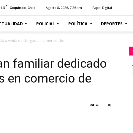
C
11.3
Agosto 8, 2026, 7:26 am
Papel Digital
Coquimbo, Chile
CTUALIDAD
POLICIAL
POLÍTICA
DEPORTES
ado a venta de drogas en comercio de...
an familiar dedicado
s en comercio de
486
0