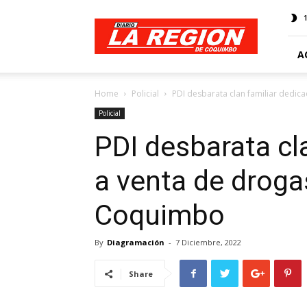
Web
Diario
La
Región
A
Home
Policial
PDI desbarata clan familiar dedic
Policial
PDI desbarata cl
a venta de droga
Coquimbo
By
Diagramación
-
7 Diciembre, 2022
Share