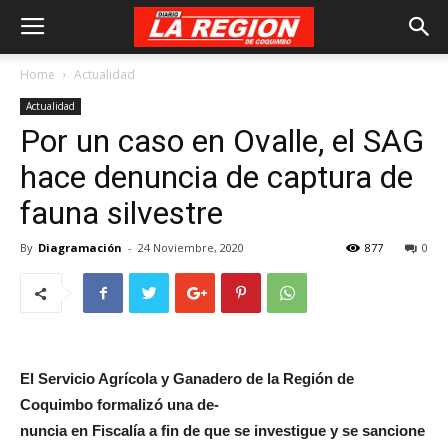
Home
Actualidad
Actualidad
Por un caso en Ovalle, el SAG
hace denuncia de captura de
fauna silvestre
By
Diagramación
-
24 Noviembre, 2020
877
0
El Servicio Agrícola y Gana
dero de la Región de
Co
quimbo formalizó una de-
nuncia en Fiscalía a fin de
que se investigue y se san
cione