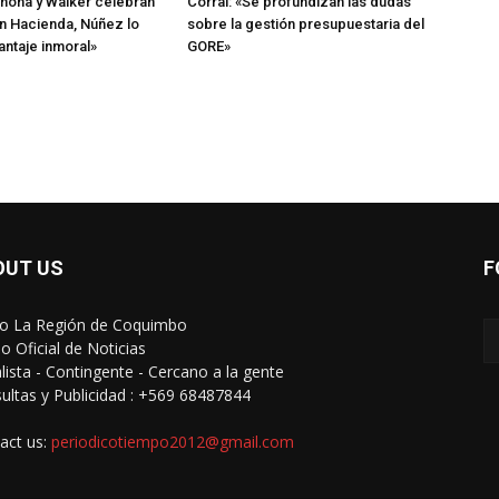
hona y Walker celebran
Corral: «Se profundizan las dudas
n Hacienda, Núñez lo
sobre la gestión presupuestaria del
antaje inmoral»
GORE»
OUT US
F
io La Región de Coquimbo
o Oficial de Noticias
alista - Contingente - Cercano a la gente
ultas y Publicidad : +569 68487844
act us:
periodicotiempo2012@gmail.com