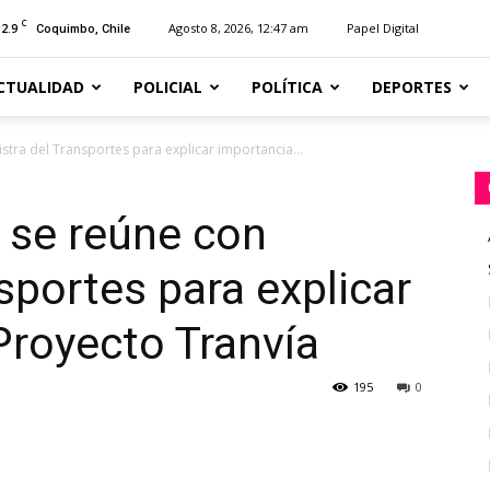
C
12.9
Agosto 8, 2026, 12:47 am
Papel Digital
Coquimbo, Chile
CTUALIDAD
POLICIAL
POLÍTICA
DEPORTES
tra del Transportes para explicar importancia...
se reúne con
sportes para explicar
Proyecto Tranvía
195
0