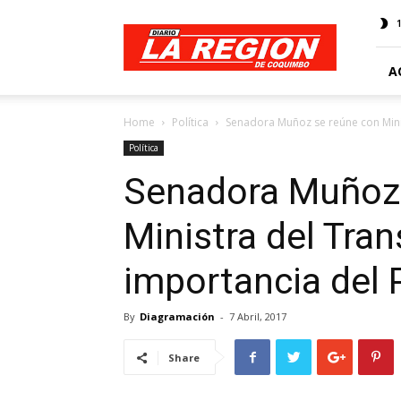
Web
Diario
La
Región
A
Home
Política
Senadora Muñoz se reúne con Minis
Política
Senadora Muñoz 
Ministra del Tran
importancia del 
By
Diagramación
-
7 Abril, 2017
Share