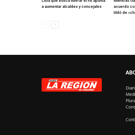
Lista que busca liderar el FA apunta
Mientras Ga
a aumentar alcaldes y concejales
acuerdo co
tildó de «ch
AB
Diar
Medi
Plur
Cons
Cont