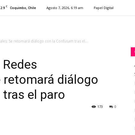
C
12.9
Agosto 7, 2026, 6:19 am
Papel Digital
Coquimbo, Chile
ales: Se retomará diálogo con la Confusam tras el...
e Redes
e retomará diálogo
tras el paro
173
0