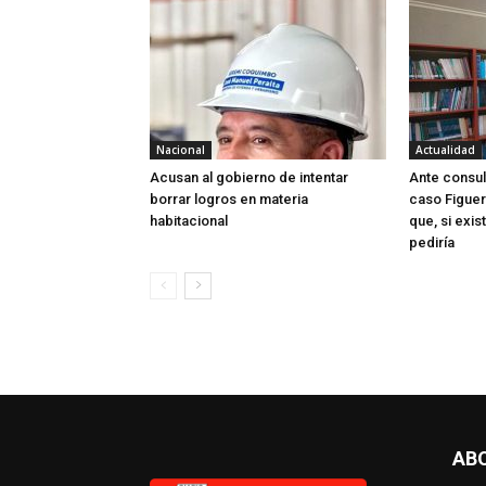
Nacional
Actualidad
Acusan al gobierno de intentar
Ante consul
borrar logros en materia
caso Figuer
habitacional
que, si exis
pediría
AB