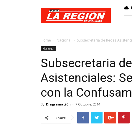
Web
Diario
La
Región
Home
Nacional
Subsecretaria de Redes Asistenci
Nacional
Subsecretaria d
Asistenciales: S
con la Confusam 
By
Diagramación
-
7 Octubre, 2014
Share