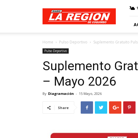
Web
Diario
La
Región
A
Home
Pulso Deportivo
Suplemento Gratuito Pul
Pulso Deportivo
Suplemento Grat
– Mayo 2026
By
Diagramación
-
15 Mayo, 2026
Share