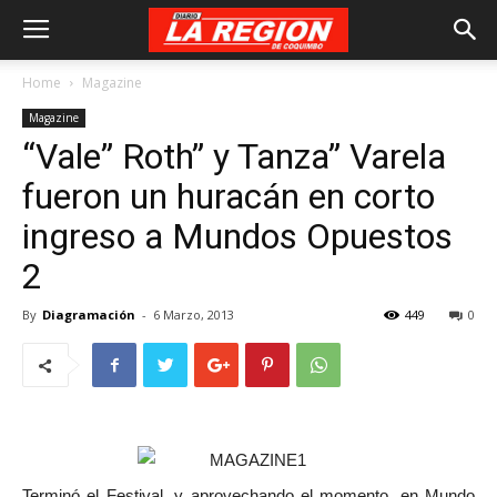
Home
Magazine
Magazine
“Vale” Roth” y Tanza” Varela
fueron un huracán en corto
ingreso a Mundos Opuestos
2
By
Diagramación
-
6 Marzo, 2013
449
0
Terminó el Festival, y aprovechando el momento, en Mundo