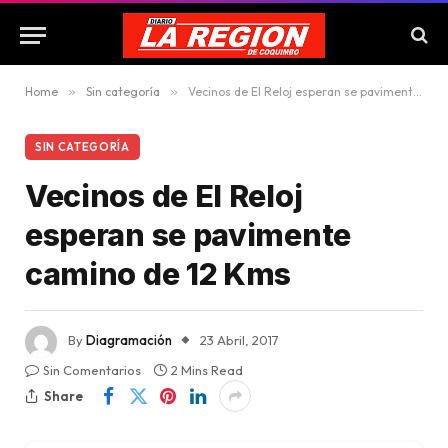
Home
»
Sin categoría
»
Vecinos de El Reloj esperan se pavimente camino de 12 Kms
SIN CATEGORÍA
Vecinos de El Reloj
esperan se pavimente
camino de 12 Kms
By
Diagramación
23 Abril, 2017
Sin Comentarios
2 Mins Read
Share