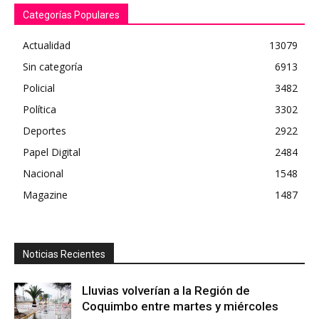
Categorías Populares
Actualidad
13079
Sin categoría
6913
Policial
3482
Política
3302
Deportes
2922
Papel Digital
2484
Nacional
1548
Magazine
1487
Noticias Recientes
Lluvias volverían a la Región de
Coquimbo entre martes y miércoles