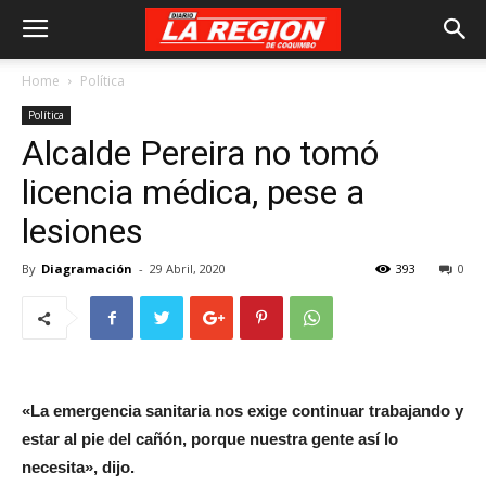
Home
Política
Política
Alcalde Pereira no tomó
licencia médica, pese a
lesiones
By
Diagramación
-
29 Abril, 2020
393
0
«La emergencia sanitaria nos exige continuar trabajand
o y
estar al pie del cañón, porque nuestra gente así lo
necesita», dijo.