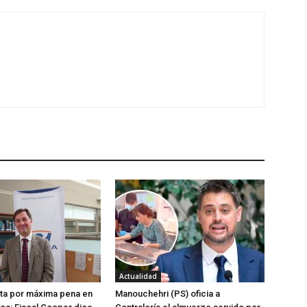
Actualidad
ta por máxima pena en
Manouchehri (PS) oficia a