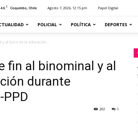
C
14.6
Agosto 7, 2026, 12:15 pm
Papel Digital
Coquimbo, Chile
CTUALIDAD
POLICIAL
POLÍTICA
DEPORTES
 y al lucro en la educación...
fin al binominal y al
ación durante
S-PPD
202
0