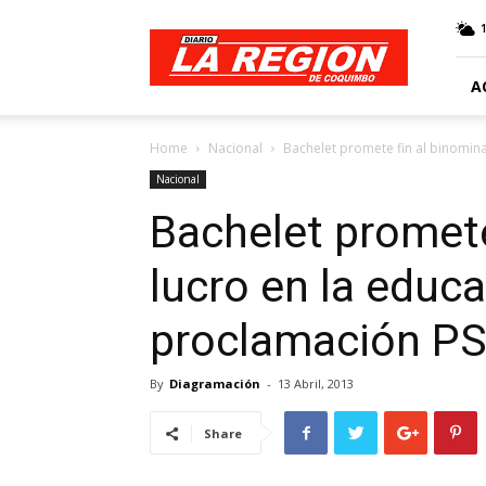
Web
Diario
La
Región
A
Home
Nacional
Bachelet promete fin al binominal
Nacional
Bachelet promete 
lucro en la educ
proclamación P
By
Diagramación
-
13 Abril, 2013
Share