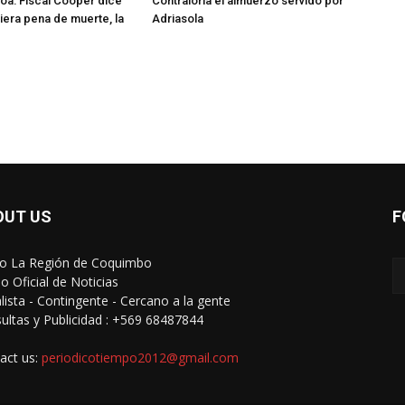
oa: Fiscal Cooper dice
Contraloría el almuerzo servido por
tiera pena de muerte, la
Adriasola
OUT US
F
io La Región de Coquimbo
o Oficial de Noticias
alista - Contingente - Cercano a la gente
ultas y Publicidad : +569 68487844
act us:
periodicotiempo2012@gmail.com