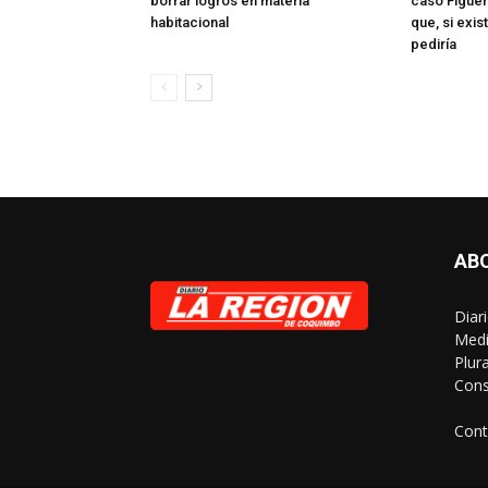
borrar logros en materia
caso Figuer
habitacional
que, si exis
pediría
AB
Diar
Medi
Plur
Cons
Cont