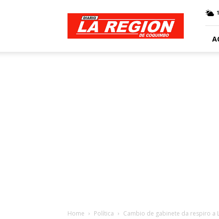
Web
Diario
La
Región
A
Home
Política
Cambio de gabinete da respiro a L