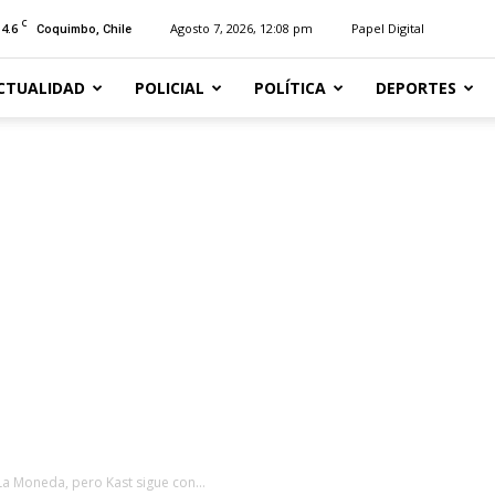
C
14.6
Agosto 7, 2026, 12:08 pm
Papel Digital
Coquimbo, Chile
CTUALIDAD
POLICIAL
POLÍTICA
DEPORTES
a Moneda, pero Kast sigue con...