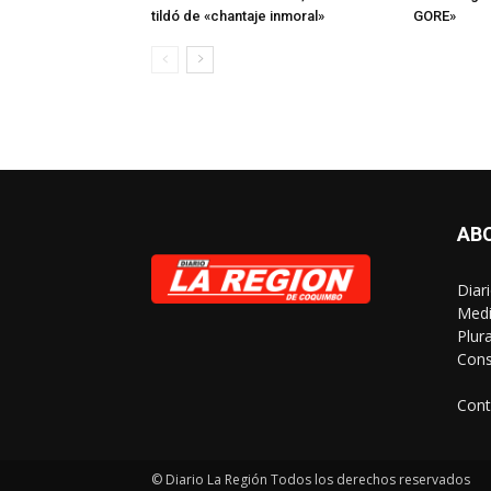
tildó de «chantaje inmoral»
GORE»
AB
Diar
Medi
Plur
Cons
Cont
© Diario La Región Todos los derechos reservados