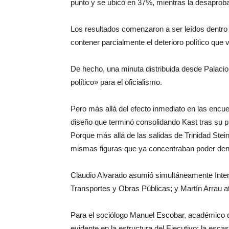
punto y se ubicó en 37%, mientras la desaproba
Los resultados comenzaron a ser leídos dentro 
contener parcialmente el deterioro político que
De hecho, una minuta distribuida desde Palac
político» para el oficialismo.
Pero más allá del efecto inmediato en las encue
diseño que terminó consolidando Kast tras su p
Porque más allá de las salidas de Trinidad Stein
mismas figuras que ya concentraban poder dent
Claudio Alvarado asumió simultáneamente Inter
Transportes y Obras Públicas; y Martín Arrau a
Para el sociólogo Manuel Escobar, académico de
evidente en la estructura del Ejecutivo: la esca