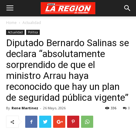
Home
Actualidad
Actualidad
Política
Diputado Bernardo Salinas se
declara “absolutamente
sorprendido de que el
ministro Arrau haya
reconocido que hay un plan
de seguridad pública vigente”
By
Rene Martinez
-
26 Mayo, 2026
336
0