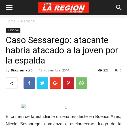
Home
Nacional
Nacional
Caso Sessarego: atacante
habría atacado a la joven por
la espalda
By
Diagramación
-
18 Noviembre, 2014
222
0
El crimen de la estudiante chilena residente en Buenos Aires,
Nicole Sessarego, comienza a esclarecerse, luego de la