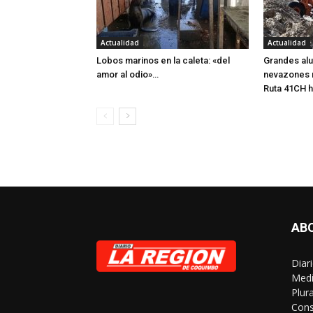
Actualidad
Actualidad
Lobos marinos en la caleta: «del
Grandes alu
amor al odio»…
nevazones 
Ruta 41CH h
AB
Diar
Medi
Plur
Cons