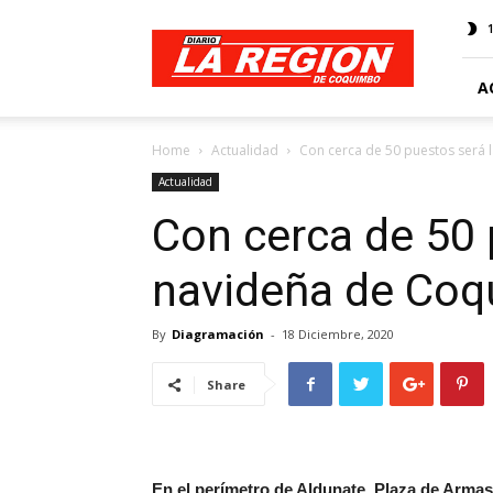
Web
Diario
La
Región
A
Home
Actualidad
Con cerca de 50 puestos será 
Actualidad
Con cerca de 50 
navideña de Co
By
Diagramación
-
18 Diciembre, 2020
Share
En el perímetro de Aldunate, Plaza de Armas