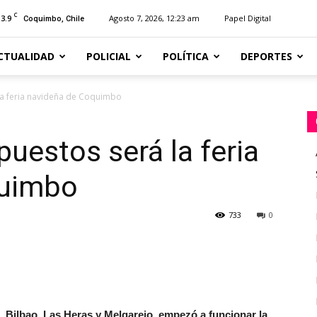
C
13.9
Agosto 7, 2026, 12:23 am
Papel Digital
Coquimbo, Chile
CTUALIDAD
POLICIAL
POLÍTICA
DEPORTES
la feria navideña de Coquimbo
puestos será la feria
quimbo
733
0
, Bilbao, Las Heras y Melgarejo, empezó a funcionar la