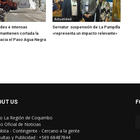
Actualidad
des e intensas
Sernatur: suspensión de La Pampilla
mantienen cortada la
«representa un impacto relevante»
acia el Paso Agua Negra
OUT US
F
io La Región de Coquimbo
o Oficial de Noticias
alista - Contingente - Cercano a la gente
ultas y Publicidad : +569 68487844