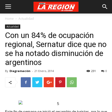
Home
Actualidad
Actualidad
Con un 84% de ocupación
regional, Sernatur dice que no
se ha notado disminución de
argentinos
By
Diagramación
-
21 Enero, 2014
231
0
Este fin de semana se inició el recambio de turistas, por lo que