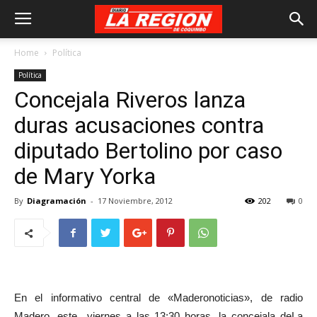
Home
Política
Política
Concejala Riveros lanza
duras acusaciones contra
diputado Bertolino por caso
de Mary Yorka
By
Diagramación
-
17 Noviembre, 2012
202
0
En el informativo central de «Maderonoticias», de radio
Madero, este viernes a las 13:30 horas, la concejala deLa