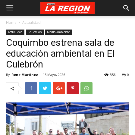
Home
Actualidad
Actualidad
Educación
Medio Ambiente
Coquimbo estrena sala de
educación ambiental en El
Culebrón
By
Rene Martinez
-
15 Mayo, 2026
356
0