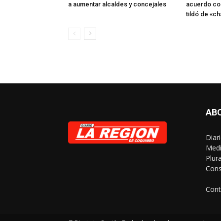
a aumentar alcaldes y concejales
acuerdo co
tildó de «ch
AB
Diar
Medi
Plur
Cons
Cont