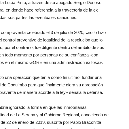
nta Lucía Pinto, a través de su abogado Sergio Donoso,
a, en donde hace referencia a la trayectoria de la ex
odas sus partes las eventuales sanciones.
de compraventa celebrado el 3 de julio de 2020, «no lo hizo
el control preventivo de legalidad de la resolución que lo
, por el contrario, fue diligente dentro del ámbito de sus
 en todo momento por personas de su confianza -con
ños en el mismo GORE en una administración exitosa».
do una operación que tenía como fin último, fundar una
l de Coquimbo para que finalmente diera su aprobación
praventa de manera acorde a la ley» señala la defensa.
ría ignorado la forma en que las inmobiliarias
lidad de La Serena y al Gobierno Regional, conociendo de
a de 22 de enero de 2019, suscrita por Pablo Bracchitta