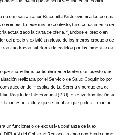
añado a la investigación penal seguida en su contra.
e no conocía al señor Bracchitta Krstulovic ni a las demás
s oferentes. En ese mismo contexto, tuvo conocimiento de
ía actualizado la carta de oferta, fijándose el precio en
or del precio y existió un ajuste de los metros producto de
etros cuadrados habrían sido cedidos por las inmobiliarias
e.
ica que «no le llamó particularmente la atención puesto que
evaluación realizada por el Servicio de Salud Coquimbo por
 construcción del Hospital de La Serena y porque era de
Plan Regulador Intercomunal (PRI), en cuya tramitación se
 estaban esperando y que estimaban que podría impactar
ra un funcionario de exclusiva confianza de la ex
de la DIPLAN del Gobierno Regional, siendo nombrado como