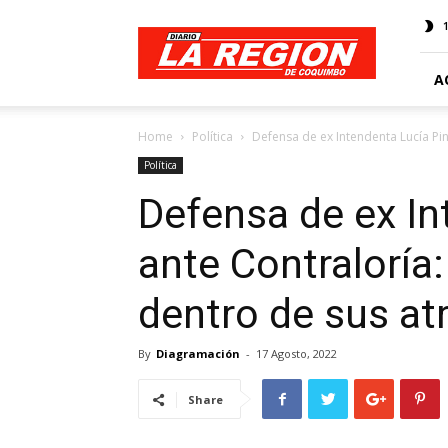
Web
Diario
La
Región
A
Home
Política
Defensa de ex Intendenta Lucía Pint
Política
Defensa de ex In
ante Contraloría:
dentro de sus at
By
Diagramación
-
17 Agosto, 2022
Share