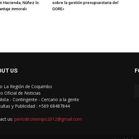
n Hacienda, Núñez lo
sobre la gestión presupuestaria del
antaje inmoral»
GORE»
OUT US
F
io La Región de Coquimbo
o Oficial de Noticias
alista - Contingente - Cercano a la gente
ultas y Publicidad : +569 68487844
act us:
periodicotiempo2012@gmail.com