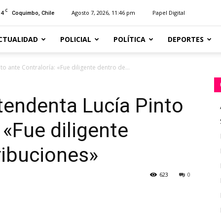
C
14
Agosto 7, 2026, 11:46 pm
Papel Digital
Coquimbo, Chile
CTUALIDAD
POLICIAL
POLÍTICA
DEPORTES
o ante Contraloría: «Fue diligente dentro de...
tendenta Lucía Pinto
 «Fue diligente
ribuciones»
623
0