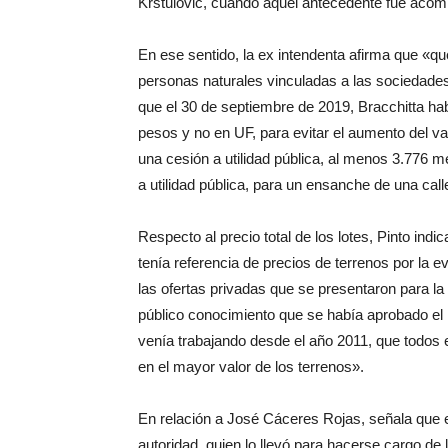
Krstulovic, cuando aquel antecedente fue acomp
En ese sentido, la ex intendenta afirma que «qu
personas naturales vinculadas a las sociedade
que el 30 de septiembre de 2019, Bracchitta habr
pesos y no en UF, para evitar el aumento del val
una cesión a utilidad pública, al menos 3.776 m
a utilidad pública, para un ensanche de una call
Respecto al precio total de los lotes, Pinto ind
tenía referencia de precios de terrenos por la 
las ofertas privadas que se presentaron para la
público conocimiento que se había aprobado el 
venía trabajando desde el año 2011, que todos
en el mayor valor de los terrenos».
En relación a José Cáceres Rojas, señala que e
autoridad, quien lo llevó para hacerse cargo 