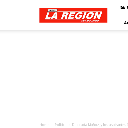
Web
Diario
La
Región
A
Home
Política
Diputada Muñoz, y los aspirantes 