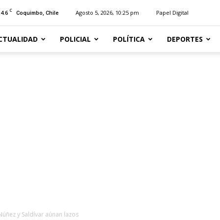
C
14.6
Agosto 5, 2026, 10:25 pm
Papel Digital
Coquimbo, Chile
CTUALIDAD
POLICIAL
POLÍTICA
DEPORTES
Núñez y Saldívar aúnan lazos