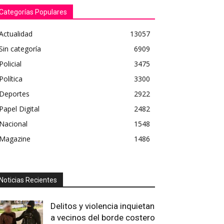
Categorías Populares
Actualidad
13057
Sin categoría
6909
Policial
3475
Política
3300
Deportes
2922
Papel Digital
2482
Nacional
1548
Magazine
1486
Noticias Recientes
Delitos y violencia inquietan
a vecinos del borde costero