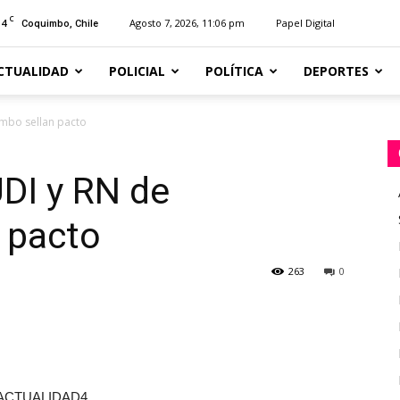
C
14
Agosto 7, 2026, 11:06 pm
Papel Digital
Coquimbo, Chile
CTUALIDAD
POLICIAL
POLÍTICA
DEPORTES
imbo sellan pacto
UDI y RN de
 pacto
263
0