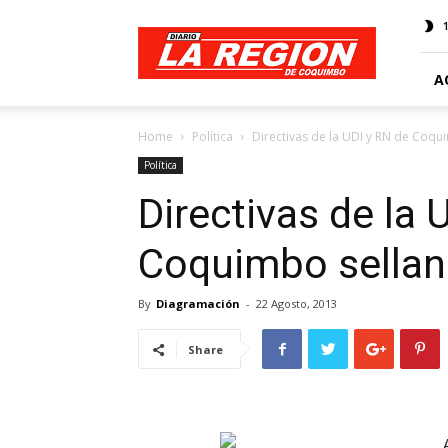
Web
Diario
La
Región
A
Home
Política
Directivas de la UDI y RN de Coqu
Política
Directivas de la 
Coquimbo sellan
By
Diagramación
-
22 Agosto, 2013
Share