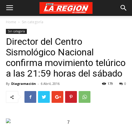
Home
Sin categoría
Sin categoría
Director del Centro
Sismológico Nacional
confirma movimiento telúrico
a las 21:59 horas del sábado
By
Diagramación
-
6 Abril, 2016
179
0