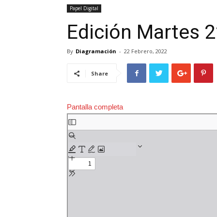
Papel Digital
Edición Martes 2
By
Diagramación
-
22 Febrero, 2022
Share
Pantalla completa
Saltar
al
contenido
del
PDF