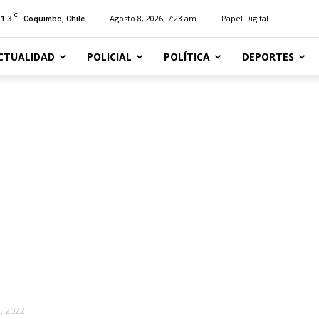
C
11.3
Agosto 8, 2026, 7:23 am
Papel Digital
Coquimbo, Chile
CTUALIDAD
POLICIAL
POLÍTICA
DEPORTES
, 2022