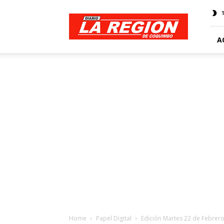
Web
Diario
La
Región
A
Home
Papel Digital
Edición Martes 22 de Febrero