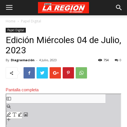
Home
Papel Digital
Papel Digital
Edición Miércoles 04 de Julio,
2023
By
Diagramación
-
4 Julio, 2023
754
0
Pantalla completa
Saltar
al
contenido
del
PDF