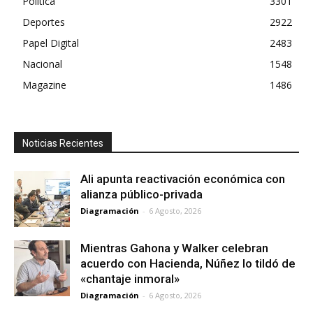
Política
3301
Deportes
2922
Papel Digital
2483
Nacional
1548
Magazine
1486
Noticias Recientes
Ali apunta reactivación económica con
alianza público-privada
Diagramación
-
6 Agosto, 2026
Mientras Gahona y Walker celebran
acuerdo con Hacienda, Núñez lo tildó de
«chantaje inmoral»
Diagramación
-
6 Agosto, 2026