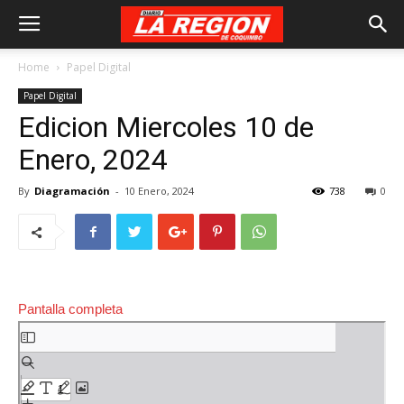
Home
Papel Digital
Papel Digital
Edicion Miercoles 10 de
Enero, 2024
By
Diagramación
-
10 Enero, 2024
738
0
Pantalla completa
Saltar
al
contenido
del