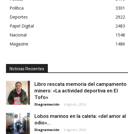
Política
3301
Deportes
2922
Papel Digital
2483
Nacional
1548
Magazine
1486
Noticias Recientes
Libro rescata memoria del campamento
minero: «La actividad deportiva en El
Tofo»
Diagramación
-
6 Agosto, 2026
Lobos marinos en la caleta: «del amor al
odio»…
Diagramación
-
6 Agosto, 2026