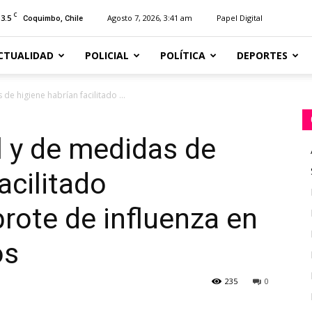
C
13.5
Agosto 7, 2026, 3:41 am
Papel Digital
Coquimbo, Chile
CTUALIDAD
POLICIAL
POLÍTICA
DEPORTES
de higiene habrían facilitado ...
l y de medidas de
acilitado
rote de influenza en
os
235
0