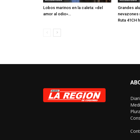
Lobos marinos en la caleta: «del
Grandes alu
amor al odio»…
nevazones 
Ruta 41CH h
AB
Diar
Medi
Plur
Cons
Cont