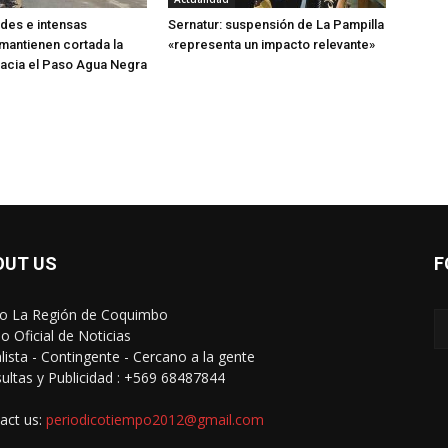
des e intensas
Sernatur: suspensión de La Pampilla
mantienen cortada la
«representa un impacto relevante»
acia el Paso Agua Negra
OUT US
F
io La Región de Coquimbo
o Oficial de Noticias
alista - Contingente - Cercano a la gente
ultas y Publicidad : +569 68487844
act us:
periodicotiempo2012@gmail.com