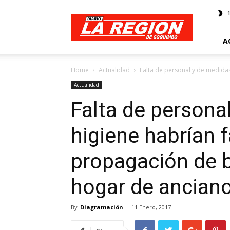
Web
Diario
La
Región
A
Home
Actualidad
Falta de personal y de medidas 
Actualidad
Falta de persona
higiene habrían f
propagación de b
hogar de ancian
By
Diagramación
-
11 Enero, 2017