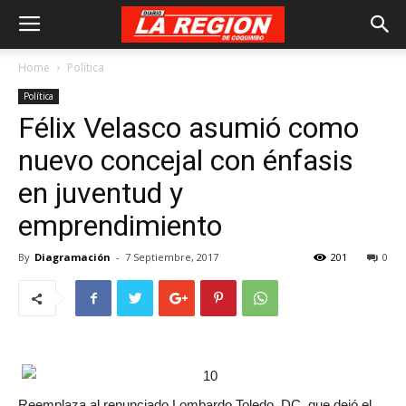
Home
Política
Política
Félix Velasco asumió como
nuevo concejal con énfasis
en juventud y
emprendimiento
By
Diagramación
-
7 Septiembre, 2017
201
0
Reemplaza al renunciado Lombardo Toledo, DC, que dejó el