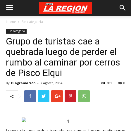
Home
Sin categoría
Sin categoría
Grupo de turistas cae a
quebrada luego de perder el
rumbo al caminar por cerros
de Pisco Elqui
By
Diagramación
-
7 Agosto, 2014
181
0
Luego de una ardua jornada en cuyas tareas participaron