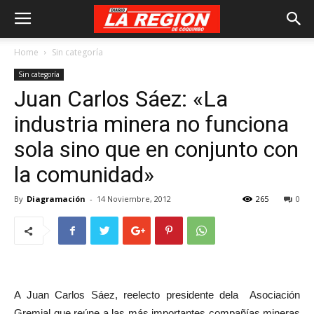
Home
Sin categoría
Sin categoría
Juan Carlos Sáez: «La
industria minera no funciona
sola sino que en conjunto con
la comunidad»
By
Diagramación
-
14 Noviembre, 2012
265
0
A Juan Carlos Sáez, reelecto presidente dela Asociación
Gremial que reúne a las más importantes compañías mineras