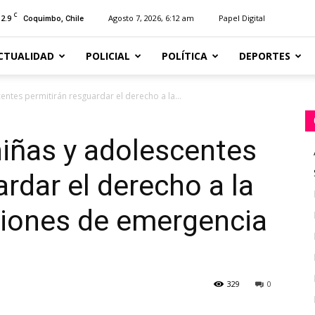
C
12.9
Agosto 7, 2026, 6:12 am
Papel Digital
Coquimbo, Chile
CTUALIDAD
POLICIAL
POLÍTICA
DEPORTES
centes permitirán resguardar el derecho a la...
 niñas y adolescentes
rdar el derecho a la
ciones de emergencia
329
0