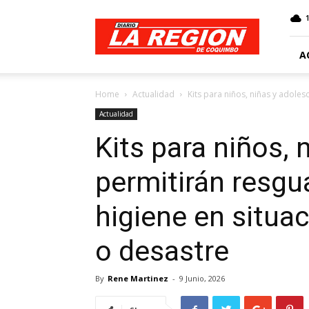
Web
Diario
La
Región
A
Home
Actualidad
Kits para niños, niñas y adoles
Actualidad
Kits para niños,
permitirán resgua
higiene en situa
o desastre
By
Rene Martinez
-
9 Junio, 2026