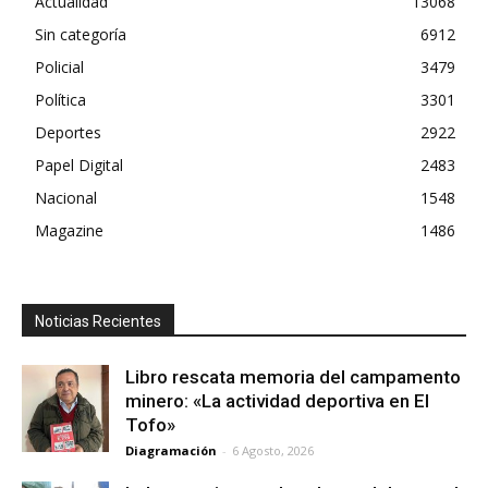
Actualidad
13068
Sin categoría
6912
Policial
3479
Política
3301
Deportes
2922
Papel Digital
2483
Nacional
1548
Magazine
1486
Noticias Recientes
Libro rescata memoria del campamento
minero: «La actividad deportiva en El
Tofo»
Diagramación
-
6 Agosto, 2026