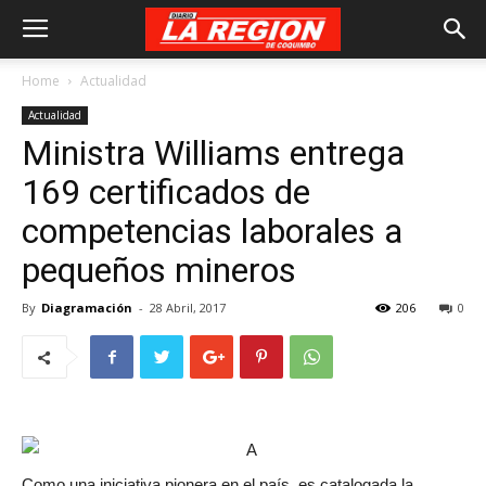
Home
Actualidad
Actualidad
Ministra Williams entrega
169 certificados de
competencias laborales a
pequeños mineros
By
Diagramación
-
28 Abril, 2017
206
0
Como una iniciativa pionera en el país, es catalogada la