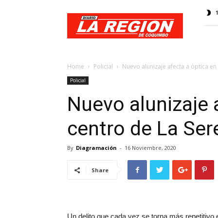
Web
Diario
La
Región
Home
Policial
Nuevo alunizaje afecta a óptica en 
Policial
Nuevo alunizaje a
centro de La Ser
By
Diagramación
-
16 Noviembre, 2020
Share
Un delito que cada vez se torna más repetitivo