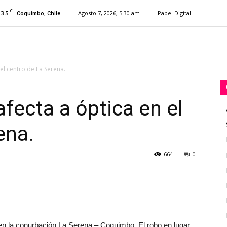
C
13.5
Agosto 7, 2026, 5:30 am
Papel Digital
Coquimbo, Chile
el centro de La Serena.
fecta a óptica en el
ena.
664
0
 en la conurbación La Serena – Coquimbo. El robo en lugar