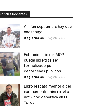
Noticias Recientes
Ali: “en septiembre hay que
hacer algo”
Diagramación
-
7 Agosto, 2026
Exfuncionario del MOP
queda libre tras ser
formalizado por
desórdenes públicos
Diagramación
-
7 Agosto, 2026
Libro rescata memoria del
campamento minero: «La
actividad deportiva en El
Tofo»