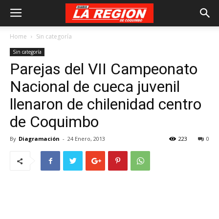
Home
Sin categoría
Sin categoría
Parejas del VII Campeonato
Nacional de cueca juvenil
llenaron de chilenidad centro
de Coquimbo
By
Diagramación
-
24 Enero, 2013
223
0