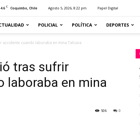
C
14.6
Agosto 5, 2026, 8:22 pm
Papel Digital
Coquimbo, Chile
CTUALIDAD
POLICIAL
POLÍTICA
DEPORTES
rir accidente cuando laboraba en mina Talcuna
ó tras sufrir
o laboraba en mina
506
0