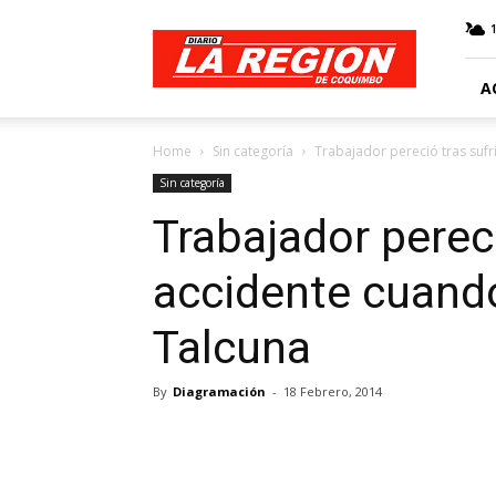
Web
Diario
La
Región
A
Home
Sin categoría
Trabajador pereció tras suf
Sin categoría
Trabajador pereci
accidente cuand
Talcuna
By
Diagramación
-
18 Febrero, 2014