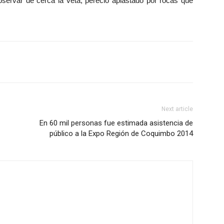
bservar de cerca la veta, pereció aplastado por rocas que
Next article
En 60 mil personas fue estimada asistencia de
público a la Expo Región de Coquimbo 2014