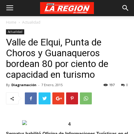
Home
Actualidad
Actualidad
Valle de Elqui, Punta de
Choros y Guanaqueros
bordean 80 por ciento de
capacidad en turismo
By
Diagramación
-
7 Enero, 2015
197
0
Sernatur habilitó Oficina de Informaciones Turísticas en el