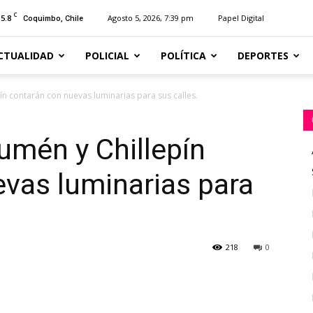
C
15.8
Agosto 5, 2026, 7:39 pm
Papel Digital
Coquimbo, Chile
CTUALIDAD
POLICIAL
POLÍTICA
DEPORTES
n contarán con nuevas luminarias para sus calles.
umén y Chillepín
vas luminarias para
218
0