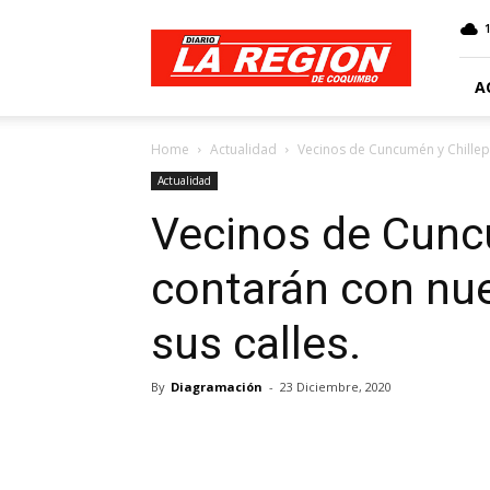
Web
Diario
La
Región
A
Home
Actualidad
Vecinos de Cuncumén y Chillepí
Actualidad
Vecinos de Cunc
contarán con nue
sus calles.
By
Diagramación
-
23 Diciembre, 2020