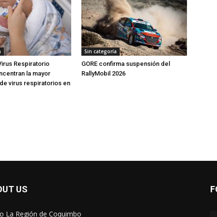
a
Sin categoría
Virus Respiratorio
GORE confirma suspensión del
oncentran la mayor
RallyMobil 2026
de virus respiratorios en
OUT US
F
io La Región de Coquimbo