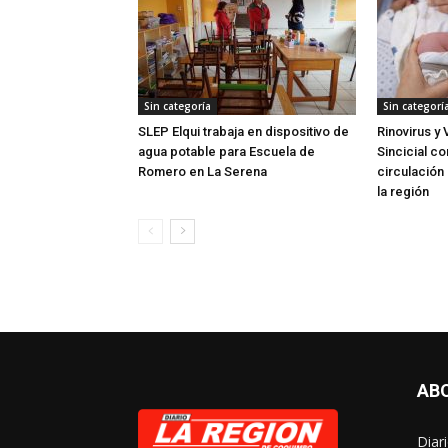
Sin categoría
Sin categorí
SLEP Elqui trabaja en dispositivo de
Rinovirus y 
agua potable para Escuela de
Sincicial c
Romero en La Serena
circulación 
la región
AB
Diar