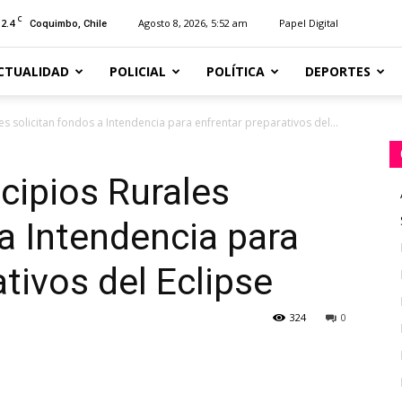
C
12.4
Agosto 8, 2026, 5:52 am
Papel Digital
Coquimbo, Chile
CTUALIDAD
POLICIAL
POLÍTICA
DEPORTES
s solicitan fondos a Intendencia para enfrentar preparativos del...
cipios Rurales
 a Intendencia para
tivos del Eclipse
324
0