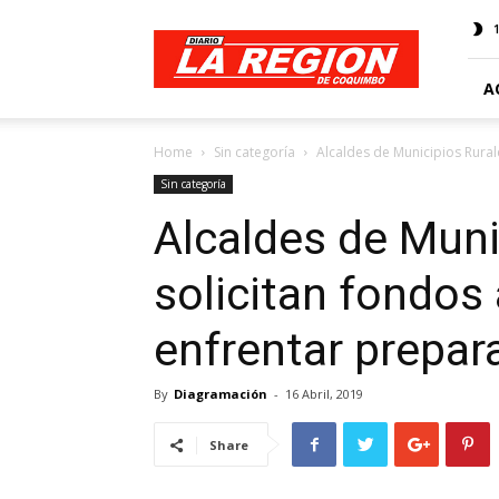
Web
Diario
La
Región
A
Home
Sin categoría
Alcaldes de Municipios Rurale
Sin categoría
Alcaldes de Muni
solicitan fondos
enfrentar prepara
By
Diagramación
-
16 Abril, 2019
Share