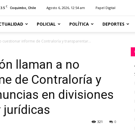
C
13.5
Agosto 6, 2026, 12:54 am
Papel Digital
Coquimbo, Chile
CTUALIDAD
POLICIAL
POLÍTICA
DEPORTES
 cuestionar informe de Contraloría y transparentar...
ón llaman a no
me de Contraloría y
nuncias en divisiones
 jurídicas
321
0