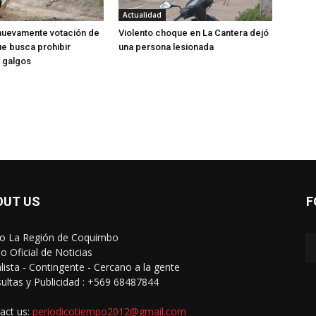
Actualidad
nuevamente votación de
Violento choque en La Cantera dejó
e busca prohibir
una persona lesionada
 galgos
OUT US
F
io La Región de Coquimbo
o Oficial de Noticias
alista - Contingente - Cercano a la gente
ultas y Publicidad : +569 68487844
act us:
periodicotiempo2012@gmail.com