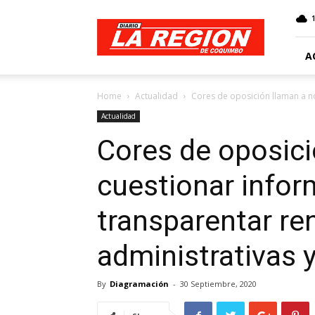
Web
Diario
La
Región
A
Home
Actualidad
Cores de oposición llaman a no
Actualidad
Cores de oposici
cuestionar infor
transparentar re
administrativas y
By
Diagramación
-
30 Septiembre, 2020