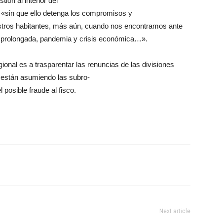
ión al interior del
«sin que ello detenga los compromisos y
stros habitantes, más aún, cuando nos encontramos ante
 prolongada, pandemia y crisis económica…».
ional es a trasparentar las renuncias de las divisiones
es están asumiendo las subro-
posible fraude al fisco.
Next article